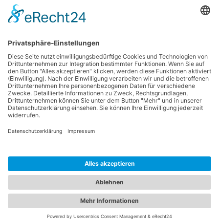
84095 Furth bei
Telefon:
+498784
Landshut
9602 0
Am Klosterberg 5
Fax: +498784 9602
99
© Klosterbrauerei Furth 2026. All Rights Reserved.
Impressum
|
Datenschutzhinweise
|
Barrierefreiheitserklärung