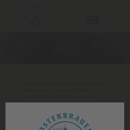
CLIENT 6
Lorem ipsum dolor sit amet, consectetur
adipiscing elit. Nunc porta fringilla
ullamcorper. Morbi felis orci, lacinia a
velit et, sodales condimentum metus.
Nulla non fermentum nisl. Maecenas id
molestie turpis, sit amet feugiat lorem.
Curabitur sed erat vel tellus hendrerit
tincidunt. Sed arcu tortor, sollicitudin ac